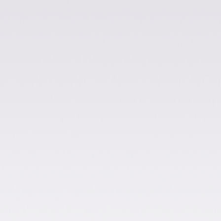
fichero XML
1. Descargar nuestra plantilla
Nuestra plantilla Excel está lista para
descargarse en tu equipo.
Descargar plantilla
2. Introduce tu información en la
plantilla
Puedes copiar y pegar tus datos
directamente sobre la plantilla Excel. Solo
tienes que leer las instrucciones y asegurarte
de que el formato de tus datos es correcto
según la descripción de la plantilla.
3. Descarga el fichero XML listo para