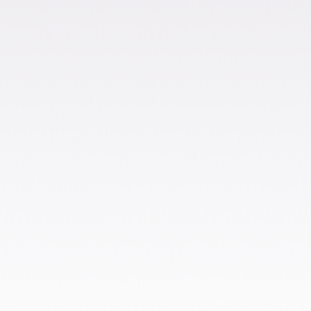
presentarse
Sube el fichero completado usando el botón
inferior, añade tu dirección de email y
recibirás el fichero XML listo para presentarse.
Debes visitar
la página de las autoridades
portuguesas
para presentar la declaración
ECSL portuguesa. Recuerda que necesitarás
unas credenciales específicas y que debes
revisar detalladamente que los datos en el
XML coinciden con la información que
quieres presentar.
Importante.
Esta herramienta cubre las
principales transacciones intracomunitarias
que deben notificarse en la ECSL portuguesa.
No funcionará para ciertos suministros menos
frecuentes, como los cubiertos por las
simplificaciones de Quick Fixes.Nuestra
herramienta es gratuita y debe utilizarse con
fines informativos. Marosa no es responsable
de los datos reportados en su archivo XML, ni
de las diferencias de formato, datos o
esquema entre el archivo y los datos
originales de su ERP.