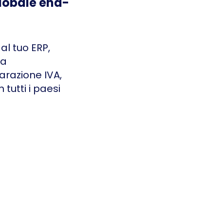
lobale end-
al tuo ERP,
la
arazione IVA,
 tutti i paesi