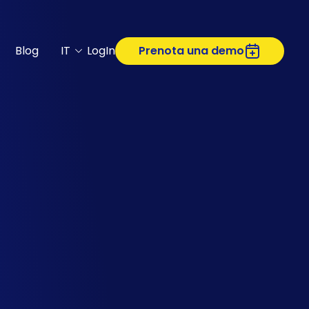
Blog
IT
LogIn
Prenota una demo