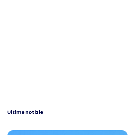
sistema con il nostro
strumento.
Mettiti in contatto
Chiama + (44) 2037693728
Ultime notizie