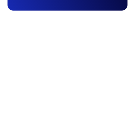
Lo faremo
richiamarti
Forniscici i tuoi dati di contatto
e il nostro team ti contatterà
per organizzare una demo e
valutare come integrare il tuo