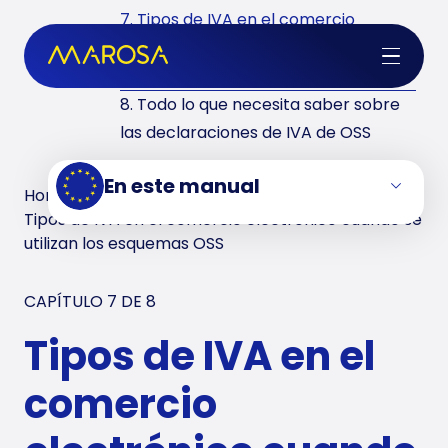
7. Tipos de IVA en el comercio
electrónico cuando se utilizan los
esquemas OSS
8. Todo lo que necesita saber sobre
las declaraciones de IVA de OSS
En este manual
Home
/
Manuales de IVA
/
E-commerce
/
Tipos de IVA en el comercio electrónico cuando se
utilizan los esquemas OSS
CAPÍTULO 7 DE
8
Tipos de IVA en el
comercio