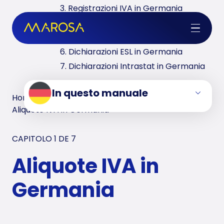
3. Registrazioni IVA in Germania
4. Inversione contabile in Germania
5. Dichiarazioni IVA in Germania
6. Dichiarazioni ESL in Germania
7. Dichiarazioni Intrastat in Germania
In questo manuale
Home
/
Manuali IVA
/
Germania
/
Aliquote IVA in Germania
CAPITOLO 1 DE
7
Aliquote IVA in
Germania